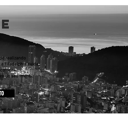
RE
o realizando
, a Filadelphia cuida
 compra,
ro do seu imóvel.
TO