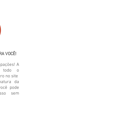
RA VOCÊ!
upações! A
e todo o
ro no site
atura da
 você pode
esso sem