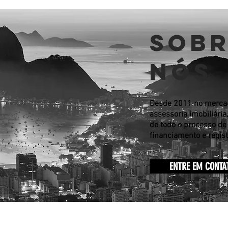
SOB
NÓS
Desde 2011 no mercad
assessoria imobiliária
de todo o processo de
financiamento e regist
ENTRE EM CONTA