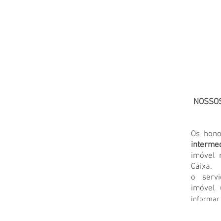
NOSSOS
Os hono
interme
imóvel
Caixa.
o serv
imóvel
informar 