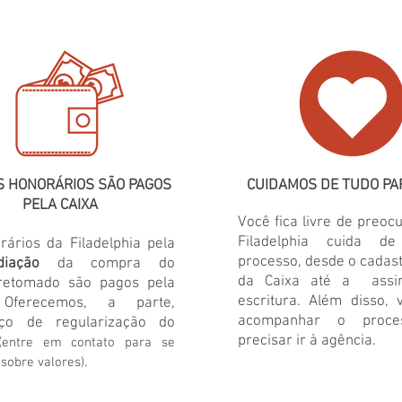
 HONORÁRIOS SÃO PAGOS
CUIDAMOS DE TUDO PA
PELA CAIXA
Você fica livre de preoc
Filadelphia cuida d
rários da Filadelphia pela
processo, desde o cadast
diação
da compra do
da Caixa até a assin
 retomado
sã
o
pagos pela
escritura. Além disso,
 Oferecemos, a parte,
acompanhar o proc
iço de regularização do
precisar ir à agência.
(entre em contato para se
.
sobre valores)