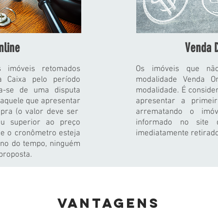
nline
Venda D
s imóveis retomados
Os imóveis que não
 Caixa pelo período
modalidade Venda O
ta-se de uma disputa
modalidade. É conside
 aquele que apresentar
apresentar a primei
pra (o valor deve ser
arrematando o imóv
ou superior ao preço
informado no site 
e o cronômetro esteja
imediatamente retirad
ino do tempo, ninguém
proposta.
VANTAGENS