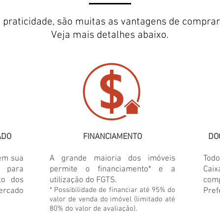
é praticidade, são muitas as vantagens de compra
Veja mais detalhes abaixo.
ADO
FINANCIAMENTO
DO
em sua
A grande maioria dos imóveis
Tod
s para
permite o financiamento* e a
Caix
xo dos
utilização do FGTS.
com
* Possibilidade de financiar até 95% do
ercado
Pref
valor de venda do imóvel (limitado até
80% do valor de avaliação).