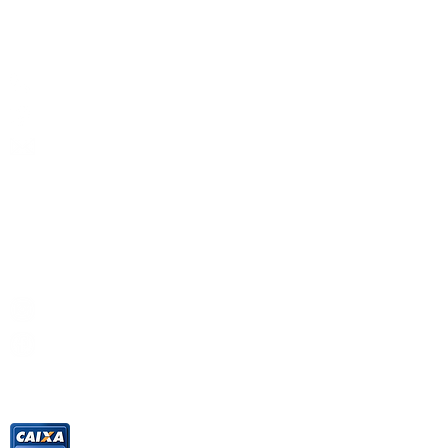
PARA FALAR COM A NOSSA EQUIPE
LIGUE OU ENVIE UMA MENSAGEM PARA:
(21) 2524-0731
(21) 99501-5743
contato@filadelphiaimoveis.com
ONDE ESTAMOS
Rua Santa Luzia, 776/901 -
Centro
Rio de Janeiro - RJ
REDES SOCIAIS
@filadelphiaimoveis
/filadelphiaimoveis
Imobiliária credenciada
e
correspondente
bancário